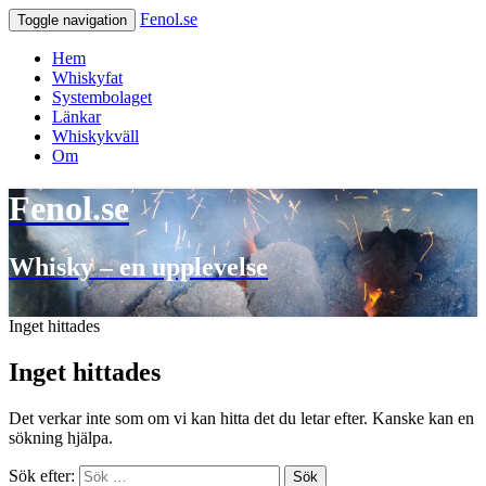
Fenol.se
Toggle navigation
Hem
Whiskyfat
Systembolaget
Länkar
Whiskykväll
Om
Fenol.se
Whisky – en upplevelse
Inget hittades
Inget hittades
Det verkar inte som om vi kan hitta det du letar efter. Kanske kan en
sökning hjälpa.
Sök efter:
Sök