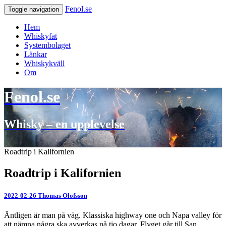
Fenol.se
Toggle navigation
Hem
Whiskyfat
Systembolaget
Länkar
Whiskykväll
Om
Fenol.se
Whisky – en upplevelse
Roadtrip i Kalifornien
Roadtrip i Kalifornien
2022-02-26
Thomas Olofsson
Äntligen är man på väg. Klassiska highway one och Napa valley för
att nämna några ska avverkas på tio dagar. Flyget går till San