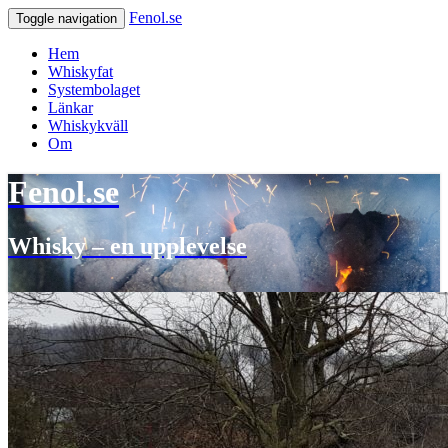
Fenol.se
Toggle navigation
Hem
Whiskyfat
Systembolaget
Länkar
Whiskykväll
Om
Fenol.se
Whisky – en upplevelse