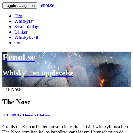
Fenol.se
Toggle navigation
Hem
Whiskyfat
Systembolaget
Länkar
Whiskykväll
Om
Fenol.se
Whisky – en upplevelse
The Nose
The Nose
2016-09-05
Thomas Olofsson
Grattis till Richard Paterson som idag firar 50 år i whiskybranschen.
The Nose som han kallas har alltså varit längre i branschen än de